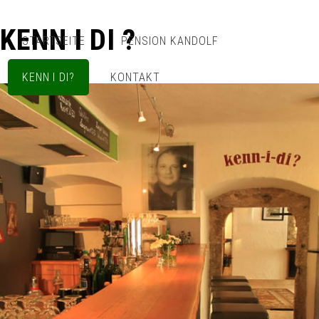
KENN I DI ?
STARTSEITE
PENSION KANDOLF
KENN I DI?
KONTAKT